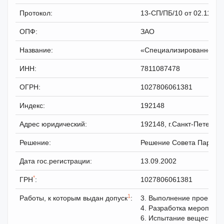
Протокол:
13-СП/ПБ/10 от 02.11.20
ОПФ:
ЗАО
Название:
«Специализированное у
ИНН:
7811087478
ОГРН:
1027806061381
Индекс:
192148
Адрес юридический:
192148, г.Санкт-Петербург
Решение:
Решение Совета Партнерс
Дата гос.регистрации:
13.09.2002
*
ГРН
:
1027806061381
1
Работы, к которым выдан допуск
:
3. Выполнение проектных
4. Разработка мероприя
6. Испытание веществ, м