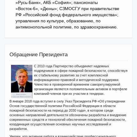
«Русь-Банк», АКБ «София»; пансионаты
«Восток-6», «Дюны»; СЗМОСГУ при правительстве
РФ «Российский фонд федерального имущества»;
управления по культуре, образованию, по
антимонопольной политике, по здравоохранению.
Обращение Президента
С 2010 года Партнерство объединяет надежных
подрядчиков в сфере пожарной безопасности, способствуя
их стабильному развитию за счет комплексной
информационно-правовой и методической поддержки.
Членство в проверенной временем саморегулируемой
организации является положительным активом в портфеле
компаний-членов при их участии в тендерах.
В январе 2018 года вступил в силу Указ Президента РФ «Об утверждении
Основ государственной политики Российской Федерации в области
пожарной безопасности на период до 2030 года», в котором среди
основных направлений деятельности обозначены разработка и внедрение
современных средств и технологий обеспечения пожарной безопасности,
координация осуществления основных научных исследований и
разработок.
Уверен, что активная работа и взаимодействие профессионального