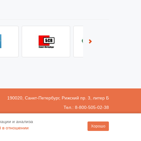
190020
, Санкт-Петербург, Рижский пр. 3, литер Б
Тел.: 8-800-505-02-38
(812) 251-31-01, 251-10-50, 251-79-65
мации и анализа
bspb@srobsk.ru
Хорошо
й в отношении
аботы: ПН-ЧТ с 10.00 до 19.00, ПТ с 10.00 до 17.45