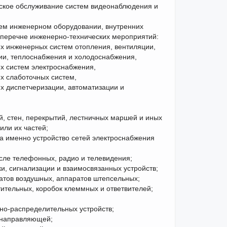
еское обслуживание систем видеонаблюдения и
нем инженерном оборудовании, внутренних
 перечне инженерно-технических мероприятий:
их инженерных систем отопления, вентиляции,
и, теплоснабжения и холодоснабжения,
их систем электроснабжения,
их слаботочных систем,
их диспетчеризации, автоматизации и
й, стен, перекрытий, лестничных маршей и иных
или их частей;
 а именно устройство сетей электроснабжения
исле телефонных, радио и телевидения;
и, сигнализации и взаимосвязанных устройств;
атов воздушных, аппаратов штепсельных;
ительных, коробок клеммных и ответвителей;
дно-распределительных устройств;
 направляющей;