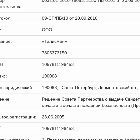
ер
0032.01-2010-7805373150-ПБ-0101 от 20.09.201
етельства:
окол:
09-СП/ПБ/10 от 20.09.2010
:
ООО
вание:
«Талисман»
:
7805373150
Н:
1057811196453
кс:
190068
ес юридический:
190068, г.Санкт-Петербург, Лермонтовский пр., 
ение:
Решение Совета Партнерства о выдаче Свидете
области в области пожарной безопасности (Пр
 гос.регистрации:
23.06.2005
*
:
1057811196453