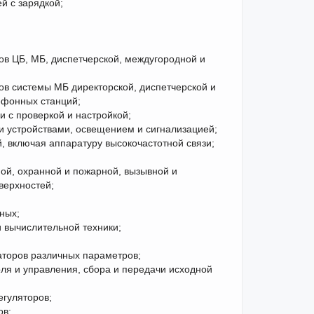
й с зарядкой;
в ЦБ, МБ, диспетчерской, междугородной и
ов системы МБ директорской, диспетчерской и
ефонных станций;
и с проверкой и настройкой;
и устройствами, освещением и сигнализацией;
 включая аппаратуру высокочастотной связи;
ой, охранной и пожарной, вызывной и
верхностей;
ных;
и вычислительной техники;
заторов различных параметров;
оля и управления, сбора и передачи исходной
егуляторов;
ов;