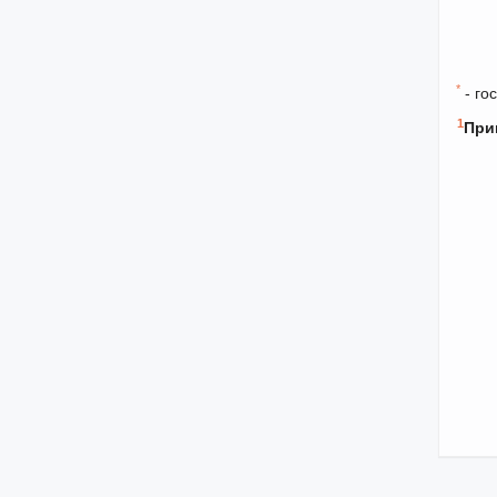
*
- го
1
При