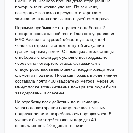
имени И.И. Иванова прошли демонстрационные
пожарно-тактические учения. По замыслу,
возгорание возникло в результате короткого
замыкания в подвале главного учебного корпуса.
Первыми прибывшие по тревоге огнеборцы 2
пожарно-спасательной части Главного управления
МЧС России по Курской области узнали, что 4
человека отрезаны огнем от путей эвакуации
густым черным дымом. С помощью автолестницы
огнеборцы спасли двух условно пострадавших
через окно четвертого этажа. Оставшихся в
спасустройствах вывело звено газодымозащитной
службы из подвала. Площадь пожара в ходе учения
составила почти 400 квадратных метров. Через 30
минут после возникновения пожара все люди были
эвакуированы и спасены.
На отработку всех действий по ликвидации
условного возгорания пожарно-спасательным
подразделениям потребовалось порядка часа. В
учениях были задействованы порядка 40
специалистов и 10 единиц техники.