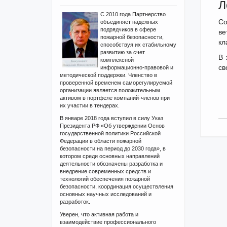
Л
С 2010 года Партнерство
Со
объединяет надежных
подрядчиков в сфере
ве
пожарной безопасности,
кл
способствуя их стабильному
развитию за счет
В 
комплексной
св
информационно-правовой и
методической поддержки. Членство в
проверенной временем саморегулируемой
организации является положительным
активом в портфеле компаний-членов при
их участии в тендерах.
В январе 2018 года вступил в силу Указ
Президента РФ «Об утверждении Основ
государственной политики Российской
Федерации в области пожарной
безопасности на период до 2030 года», в
котором среди основных направлений
деятельности обозначены разработка и
внедрение современных средств и
технологий обеспечения пожарной
безопасности, координация осуществления
основных научных исследований и
разработок.
Уверен, что активная работа и
взаимодействие профессионального