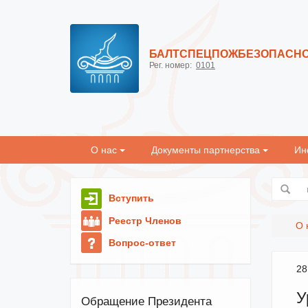
БАЛТСПЕЦПОЖБЕЗОПАСН
Рег. номер:
0101
О нас
Документы партнерства
Ин
Вступить
Реестр Членов
О 
Вопрос-ответ
28
У
Обращение Президента