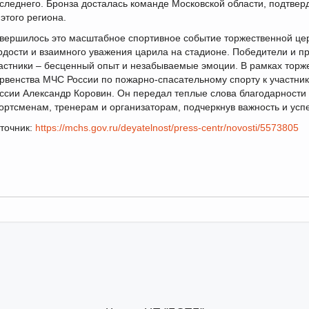
следнего. Бронза досталась команде Московской области, подтвер
 этого региона.
вершилось это масштабное спортивное событие торжественной це
рдости и взаимного уважения царила на стадионе. Победители и п
астники – бесценный опыт и незабываемые эмоции. В рамках торж
рвенства МЧС России по пожарно-спасательному спорту к участн
ссии Александр Коровин. Он передал теплые слова благодарности
ортсменам, тренерам и организаторам, подчеркнув важность и ус
точник:
https://mchs.gov.ru/deyatelnost/press-centr/novosti/5573805