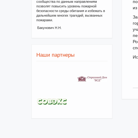
по
сообщества по данным направлениям
позволят повысить уровень пожарной
из
безопасности среды обитания и избежать в
дальнейшем многих трагедий, вызванных
За
пожарами.
го
Бакунович Н.Н.
уч
пе
Ро
сп
Наши партнеры
Ис