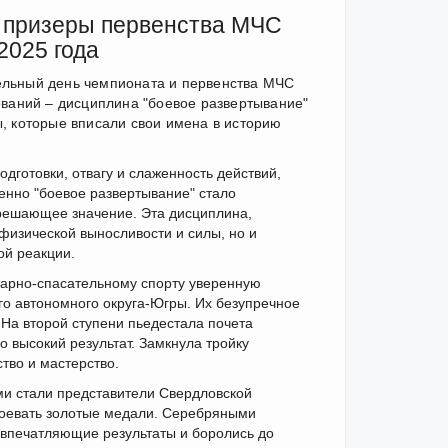
 призеры первенства МЧС
2025 года
ельный день чемпионата и первенства МЧС
ований – дисциплина "боевое развертывание"
, которые вписали свои имена в историю
готовки, отвагу и слаженность действий,
енно "боевое развертывание" стало
 решающее значение. Эта дисциплина,
физической выносливости и силы, но и
ой реакции.
жарно-спасательному спорту уверенную
о автономного округа-Югры. Их безупречное
 На второй ступени пьедестала почета
 высокий результат. Замкнула тройку
тво и мастерство.
ми стали представители Свердловской
авоевать золотые медали. Серебряными
 впечатляющие результаты и боролись до