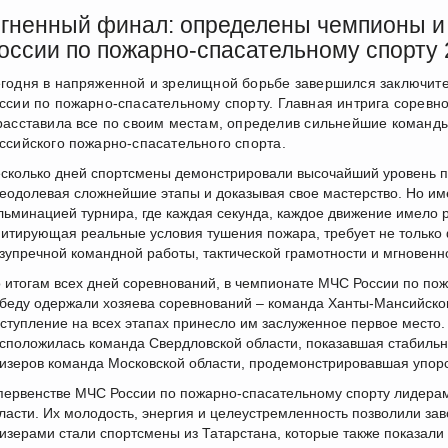
гненный финал: определены чемпионы и
оссии по пожарно-спасательному спорту 
годня в напряженной и зрелищной борьбе завершился заключит
ссии по пожарно-спасательному спорту. Главная интрига соревн
расставила все по своим местам, определив сильнейшие команды
ссийского пожарно-спасательного спорта.
сколько дней спортсмены демонстрировали высочайший уровень под
еодолевая сложнейшие этапы и доказывая свое мастерство. Но им
льминацией турнира, где каждая секунда, каждое движение имело
итирующая реальные условия тушения пожара, требует не только 
зупречной командной работы, тактической грамотности и мгновенн
 итогам всех дней соревнований, в чемпионате МЧС России по по
беду одержали хозяева соревнований – команда Ханты-Мансийског
ступление на всех этапах принесло им заслуженное первое место.
сположилась команда Свердловской области, показавшая стабильно
изеров команда Московской области, продемонстрировавшая упорс
первенстве МЧС России по пожарно-спасательному спорту лидера
ласти. Их молодость, энергия и целеустремленность позволили з
изерами стали спортсмены из Татарстана, которые также показали