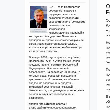
О
С 2010 года Партнерство
объединяет надежных
Р
подрядчиков в сфере
пожарной безопасности,
Се
способствуя их стабильному
Ро
развитию за счет
комплексной
– 
информационно-правовой и
ро
методической поддержки. Членство в
проверенной временем саморегулируемой
Не
организации является положительным
пр
активом в портфеле компаний-членов при
их участии в тендерах.
ку
им
В январе 2018 года вступил в силу Указ
Президента РФ «Об утверждении Основ
бе
государственной политики Российской
Федерации в области пожарной
По
безопасности на период до 2030 года», в
по
котором среди основных направлений
вы
деятельности обозначены разработка и
внедрение современных средств и
ра
технологий обеспечения пожарной
пр
безопасности, координация осуществления
основных научных исследований и
В 
разработок.
об
Уверен, что активная работа и
пр
взаимодействие профессионального