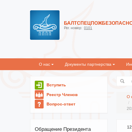
БАЛТСПЕЦПОЖБЕЗОПАСН
Рег. номер:
0101
О нас
Документы партнерства
Ин
Вступить
Реестр Членов
О 
Вопрос-ответ
20
12
Обращение Президента