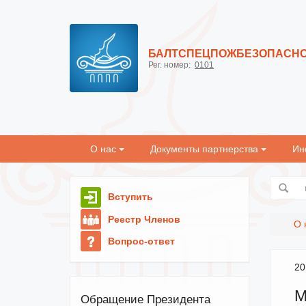
БАЛТСПЕЦПОЖБЕЗОПАСН
Рег. номер:
0101
О нас
Документы партнерства
Ин
Вступить
Реестр Членов
О 
Вопрос-ответ
20
М
Обращение Президента