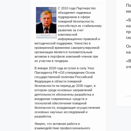
По
С 2010 года Партнерство
ка
объединяет надежных
подрядчиков в сфере
«Б
пожарной безопасности,
на
способствуя их стабильному
развитию за счет
пр
комплексной
ск
информационно-правовой и
методической поддержки. Членство в
Он
проверенной временем саморегулируемой
на
организации является положительным
активом в портфеле компаний-членов при
«В
их участии в тендерах.
от
В январе 2018 года вступил в силу Указ
Президента РФ «Об утверждении Основ
государственной политики Российской
Федерации в области пожарной
безопасности на период до 2030 года», в
котором среди основных направлений
деятельности обозначены разработка и
внедрение современных средств и
технологий обеспечения пожарной
безопасности, координация осуществления
основных научных исследований и
разработок.
Уверен, что активная работа и
взаимодействие профессионального