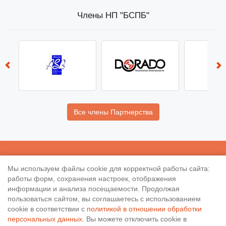
Члены НП "БСПБ"
Все члены Партнерства
НП «
БСПБ
»
Мы используем файлы cookie для корректной работы сайта:
Политика в отношении обработки персональных данных
работы форм, сохранения настроек, отображения
информации и анализа посещаемости. Продолжая
190020
, Санкт-Петербург, Рижский пр. 3, литер Б
пользоваться сайтом, вы соглашаетесь с использованием
Тел.: 8-800-505-02-38
cookie в соответствии с
политикой в отношении обработки
персональных данных
. Вы можете отключить cookie в
(812) 251-31-01, 251-10-50, 251-79-65