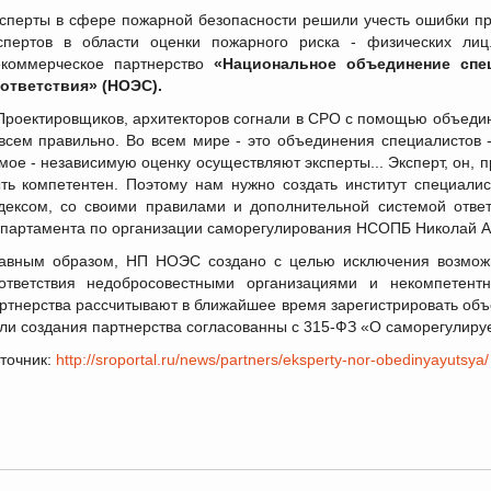
сперты в сфере пожарной безопасности решили учесть ошибки п
спертов в области оценки пожарного риска - физических л
коммерческое партнерство
«Национальное объединение спец
ответствия» (НОЭС).
роектировщиков, архитекторов согнали в СРО с помощью объедине
всем правильно. Во всем мире - это объединения специалистов -
мое - независимую оценку осуществляют эксперты... Эксперт, он, 
ть компетентен. Поэтому нам нужно создать институт специали
дексом, со своими правилами и дополнительной системой ответ
партамента по организации саморегулирования НСОПБ Николай А
авным образом, НП НОЭС создано с целью исключения возможн
ответствия недобросовестными организациями и некомпетент
ртнерства рассчитывают в ближайшее время зарегистрировать объ
ли создания партнерства согласованны с 315-ФЗ «О саморегулиру
точник:
http://sroportal.ru/news/partners/eksperty-nor-obedinyayutsya/