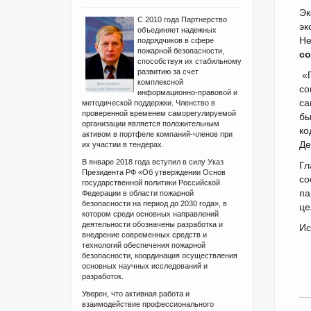
Эк
С 2010 года Партнерство
эк
объединяет надежных
Не
подрядчиков в сфере
пожарной безопасности,
со
способствуя их стабильному
развитию за счет
«П
комплексной
со
информационно-правовой и
са
методической поддержки. Членство в
проверенной временем саморегулируемой
бы
организации является положительным
ко
активом в портфеле компаний-членов при
Де
их участии в тендерах.
В январе 2018 года вступил в силу Указ
Гл
Президента РФ «Об утверждении Основ
со
государственной политики Российской
па
Федерации в области пожарной
безопасности на период до 2030 года», в
це
котором среди основных направлений
деятельности обозначены разработка и
Ис
внедрение современных средств и
технологий обеспечения пожарной
безопасности, координация осуществления
основных научных исследований и
разработок.
Уверен, что активная работа и
взаимодействие профессионального