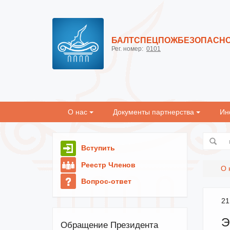
БАЛТСПЕЦПОЖБЕЗОПАСН
Рег. номер:
0101
О нас
Документы партнерства
Ин
Вступить
Реестр Членов
О 
Вопрос-ответ
21
Э
Обращение Президента