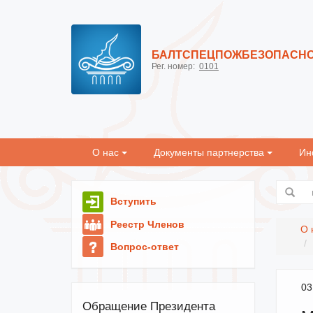
БАЛТСПЕЦПОЖБЕЗОПАСН
Рег. номер:
0101
О нас
Документы партнерства
Ин
Вступить
Реестр Членов
О 
Вопрос-ответ
03
Обращение Президента