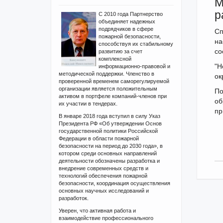
М
р
С 2010 года Партнерство
объединяет надежных
подрядчиков в сфере
Сп
пожарной безопасности,
на
способствуя их стабильному
со
развитию за счет
комплексной
"Н
информационно-правовой и
методической поддержки. Членство в
ок
проверенной временем саморегулируемой
организации является положительным
По
активом в портфеле компаний-членов при
об
их участии в тендерах.
пр
В январе 2018 года вступил в силу Указ
Президента РФ «Об утверждении Основ
государственной политики Российской
Федерации в области пожарной
безопасности на период до 2030 года», в
котором среди основных направлений
деятельности обозначены разработка и
внедрение современных средств и
технологий обеспечения пожарной
безопасности, координация осуществления
основных научных исследований и
разработок.
Уверен, что активная работа и
взаимодействие профессионального