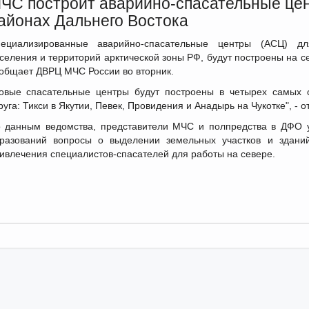
ЧС построит аварийно-спасательные це
айонах Дальнего Востока
ециализированные аварийно-спасательные центры (АСЦ) дл
селения и территорий арктической зоны РФ, будут построены на с
общает ДВРЦ МЧС России во вторник.
овые спасательные центры будут построены в четырех самых 
руга: Тикси в Якутии, Певек, Провидения и Анадырь на Чукотке", - 
 данным ведомства, представители МЧС и полпредства в ДФО у
разований вопросы о выделении земельных участков и здани
ивлечения специалистов-спасателей для работы на севере.