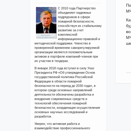
По
С 2010 года Партнерство
МЧ
объединяет надежных
подрядчиков в сфере
Ка
пожарной безопасности,
бу
способствуя их стабильному
развитию за счет
во
комплексной
МЧ
информационно-правовой и
шк
методической поддержки. Членство в
проверенной временем саморегулируемой
организации является положительным
активом в портфеле компаний-членов при
их участии в тендерах.
В январе 2018 года вступил в силу Указ
Президента РФ «Об утверждении Основ
государственной политики Российской
Федерации в области пожарной
безопасности на период до 2030 года», в
котором среди основных направлений
деятельности обозначены разработка и
внедрение современных средств и
технологий обеспечения пожарной
безопасности, координация осуществления
основных научных исследований и
разработок.
Уверен, что активная работа и
взаимодействие профессионального