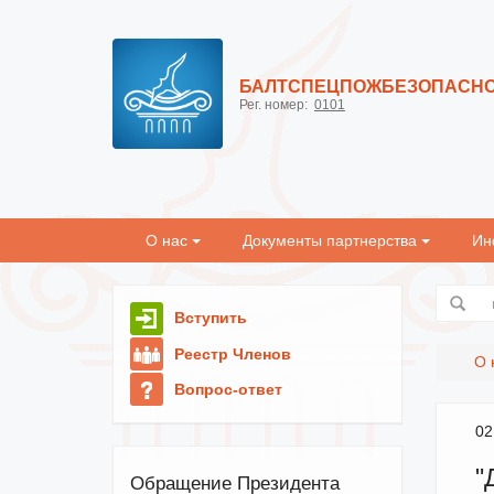
БАЛТСПЕЦПОЖБЕЗОПАСН
Рег. номер:
0101
О нас
Документы партнерства
Ин
Вступить
Реестр Членов
О 
Вопрос-ответ
02
"
Обращение Президента